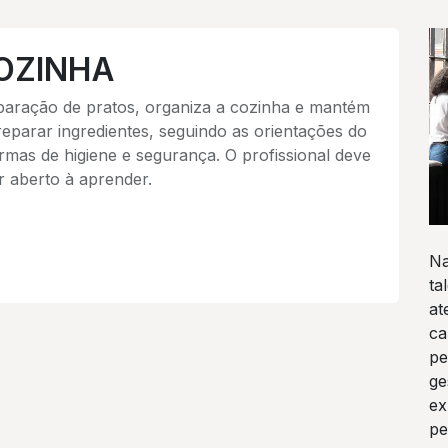
COZINHA
reparação de pratos, organiza a cozinha e mantém
reparar ingredientes, seguindo as orientações do
ormas de higiene e segurança. O profissional deve
ar aberto à aprender.
Na
ta
at
ca
pe
ge
ex
pe